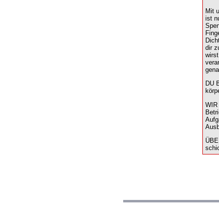
Mit 
ist 
Spen
Fing
Dich
dir 
wirs
vera
gena
DU B
körpe
WIR 
Betr
Aufg
Ausb
ÜBER
schi