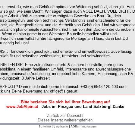
uns lernst du, wie man Gebäude optimal vor Witterung schützt, denn „ein Hau
nur so gut, wie sein Dach“. Wir sagen dazu auch VOLL DACH. VOLL DICHT. D
gler-Arbeit zählt zu einem der wichtigsten Gewerke am Bau. Du, dein
erspitzengefühl und dein technisches Verständnis sind entscheidend für die
theit, die Energieeffizienz und die Ästhetik von Gebäuden. Und wir versprech
zusätzlich phänomenale Aussichten, nicht nur von den Dächern die du erobern
t. Wenn du also gerne in der Werkstatt Bauteile herstellen willst und
ntwortlich sein willst für die fachgerechte Montage am Haus, dann bist DU
u richtig bei uns!
IST: Handwerklich geschickt, sicherheits- und umweltbewusst, zuverlässig,
rlich fit und belastbar, verlässlicht, trittsicher und schwindelfrei.
BIETEN DIR: Eine zukunftsorientierte & sichere Lehrstelle, sehr gutes
iebsklima in einem familiären Umfeld, interessante und abwechslungsreiche
aben, praxisnahe Ausbildung, innerbetriebliche Karriere, Entlohnung nach KV.
ildungszeit: 3 Jahre Lehrzeit
ZEUGT? Dann melde dich gerne telefonisch +43 (0) 6548 / 20 403 oder
ck uns Deine Bewerbung an: office@siges.at
Bitte beziehen Sie sich bei Ihrer Bewerbung auf
www.JobAlpin.at
- Jobs im Pinzgau und Land Salzburg! Danke
Zurück zur Übersicht
Dieses Inserat weiterempfehlen
Software by epiframe
|
AGBs
|
Impressum