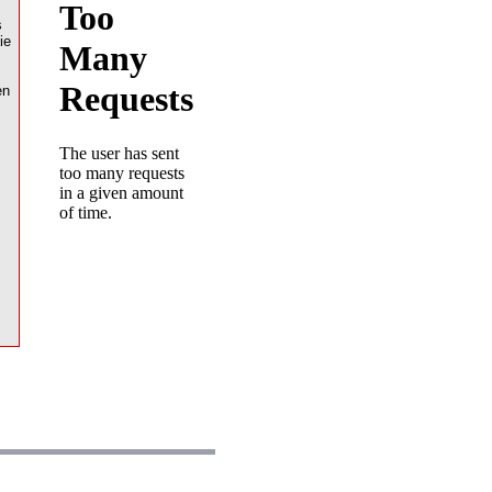
s
ie
en