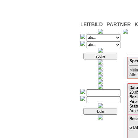
LEITBILD
PARTNER
Spen
Mehr
Alle
Dat
23.0
Bezi
Pinz
Stat
Arbe
Besc
STA