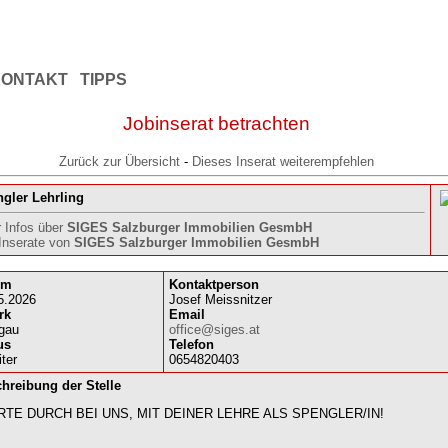
KONTAKT
TIPPS
Jobinserat betrachten
Zurück zur Übersicht
-
Dieses Inserat weiterempfehlen
gler Lehrling
 Infos über
SIGES Salzburger Immobilien GesmbH
 Inserate von
SIGES Salzburger Immobilien GesmbH
um
Kontaktperson
5.2026
Josef Meissnitzer
rk
Email
gau
office@siges.at
us
Telefon
iter
0654820403
hreibung der Stelle
RTE DURCH BEI UNS, MIT DEINER LEHRE ALS SPENGLER/IN!