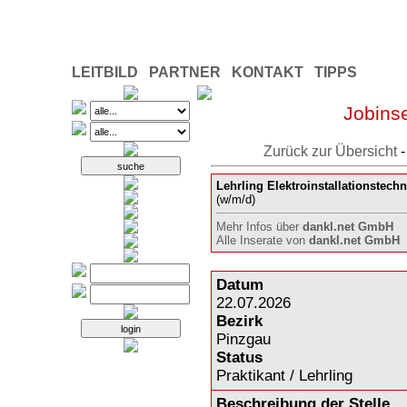
LEITBILD
PARTNER
KONTAKT
TIPPS
Jobinse
Zurück zur Übersicht
Lehrling Elektroinstallationstechn
(w/m/d)
Mehr Infos über
dankl.net GmbH
Alle Inserate von
dankl.net GmbH
Datum
22.07.2026
Bezirk
Pinzgau
Status
Praktikant / Lehrling
Beschreibung der Stelle